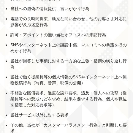
当社への虚偽の情報提供、言いがかり行為
電話での長時間拘束、執拗な問い合わせ、他のお客さま対応に
影響が及ぶ迷惑行為
許可・アポイントの無い当社オフィスへの来訪行為
SNSやインターネット上の誹謗中傷、マスコミへの暴露をほの
めかす行為
当社が回答した事柄に対する一方的な主張・指摘の繰り返し行
為
当社で働く従業員等の個人情報のSNSやインターネット上へ無
断投稿行為（写真、音声、映像の公開）
不相当な賠償要求、過度な謝罪要求、追及・個人への攻撃（従
業員等への懲戒などを求め、結果を要求する行為、個人や職位
を指定した対応要求等）
当社サービス以外に対する要求
その他、当社が「カスタマーハラスメント行為」と判断した要
求