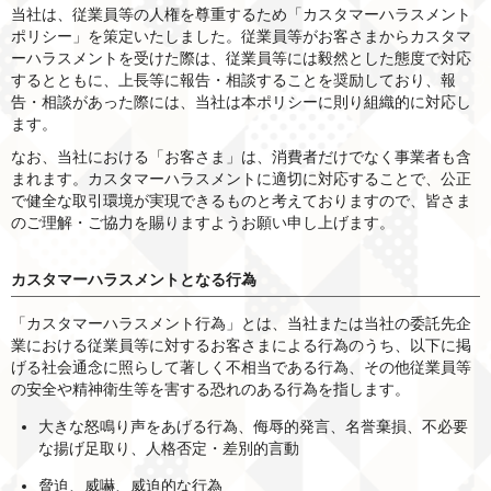
当社は、従業員等の人権を尊重するため「カスタマーハラスメント
ポリシー」を策定いたしました。従業員等がお客さまからカスタマ
ーハラスメントを受けた際は、従業員等には毅然とした態度で対応
するとともに、上長等に報告・相談することを奨励しており、報
告・相談があった際には、当社は本ポリシーに則り組織的に対応し
ます。
なお、当社における「お客さま」は、消費者だけでなく事業者も含
まれます。カスタマーハラスメントに適切に対応することで、公正
で健全な取引環境が実現できるものと考えておりますので、皆さま
のご理解・ご協力を賜りますようお願い申し上げます。
カスタマーハラスメントとなる行為
「カスタマーハラスメント行為」とは、当社または当社の委託先企
業における従業員等に対するお客さまによる行為のうち、以下に掲
げる社会通念に照らして著しく不相当である行為、その他従業員等
の安全や精神衛生等を害する恐れのある行為を指します。
大きな怒鳴り声をあげる行為、侮辱的発言、名誉棄損、不必要
な揚げ足取り、人格否定・差別的言動
脅迫、威嚇、威迫的な行為