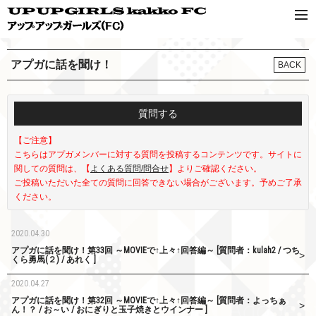
アプガに話を聞け！
BACK
質問する
【ご注意】
こちらはアプガメンバーに対する質問を投稿するコンテンツです。サイトに
関しての質問は、【
よくある質問/問合せ
】よりご確認ください。
ご投稿いただいた全ての質問に回答できない場合がございます。予めご了承
ください。
2020.04.30
アプガに話を聞け！第33回 ～MOVIEで↑上々↑回答編～ [質問者：kulah2 / つち
くら勇馬(２) / あれく ]
2020.04.27
アプガに話を聞け！第32回 ～MOVIEで↑上々↑回答編～ [質問者：よっちぁ
ん！？ / お～い / おにぎりと玉子焼きとウインナー ]