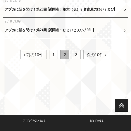
2018.03.16
アプガに話を聞け！第25回 [質問者：笙太（仮） / 名古屋のゆい / まぴ]
2018.03.09
アプガに話を聞け！第24回 [質問者：じぇいじぇい / DEL ]
‹ 前の10件
1
2
3
次の10件 ›
アプガ(FC)とは？
MY PAGE