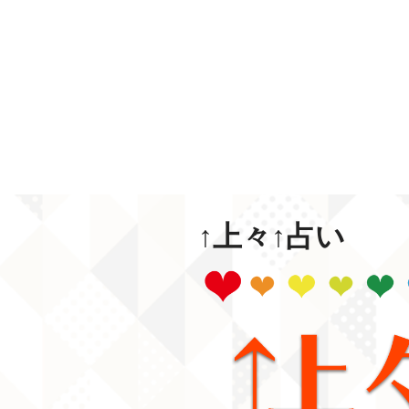
↑上々↑占い