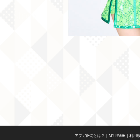
アプガ(FC)とは？
MY PAGE
利用