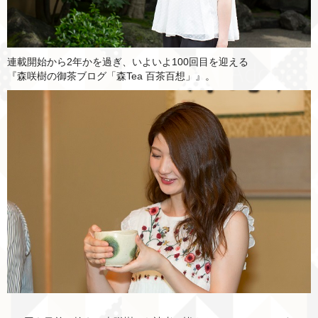
連載開始から2年かを過ぎ、いよいよ100回目を迎える
『森咲樹の御茶ブログ「森Tea 百茶百想」』。