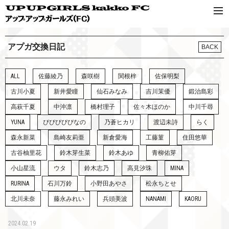
アプガ交換日記
BACK
ALL
佐藤綾乃
森咲樹
関根梓
佐保明梨
古川小夏
新井愛瞳
仙石みなみ
吉川茉優
鍛治島彩
高萩千夏
中沖凛
橋村理子
佐々木ほのか
中川千尋
YUNA
ぴぴぴぴぴなの
乃蒼ヒカリ
渡辺未詩
らく
森永新菜
島崎友莉亜
新倉愛海
工藤菫
住田悠華
古谷柚里花
鈴木芽生菜
鈴木あゆ
青柳佑芽
小山星流
ウタ
鈴木志乃
高見汐珠
MINA
RURINA
石川万鈴
小野田あやさ
松永ちとせ
北川未奈
藤永みれい
兵頭美波
NANAMI
KAORU
2024.02.19